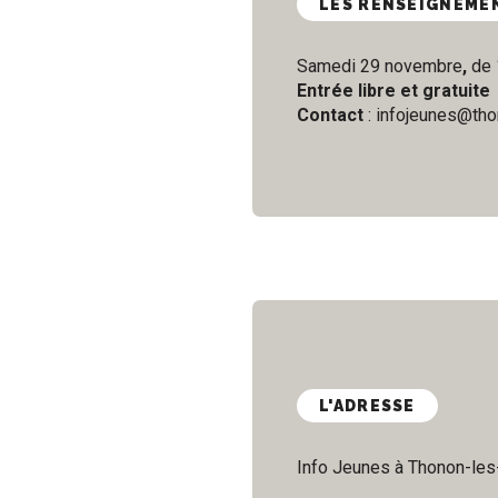
LES RENSEIGNEME
Samedi 29 novembre
,
de 
Entrée libre et gratuite
Contact
: infojeunes@tho
L'ADRESSE
Info Jeunes à Thonon-le