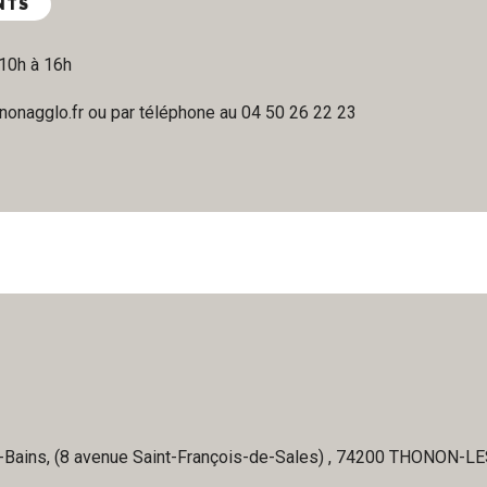
NTS
10h à 16h
nonagglo.fr ou par téléphone au 04 50 26 22 23
s-Bains, (8 avenue Saint-François-de-Sales) , 74200 THONON-L