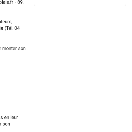
ais.fr - 89,
teurs,
ie
(Tél. 04
r monter son
s en leur
à son