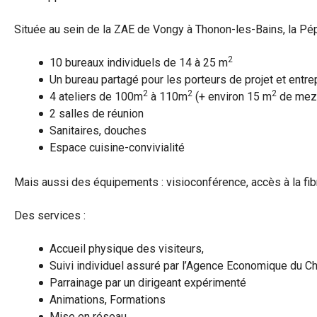
Située au sein de la ZAE de Vongy à Thonon-les-Bains, la Pép
2
10 bureaux individuels de 14 à 25 m
Un bureau partagé pour les porteurs de projet et ent
2
2
2
4 ateliers de 100m
à 110m
(+ environ 15 m
de mezz
2 salles de réunion
Sanitaires, douches
Espace cuisine-convivialité
Mais aussi des équipements : visioconférence, accès à la fib
Des services :
Accueil physique des visiteurs,
Suivi individuel assuré par l’Agence Economique du C
Parrainage par un dirigeant expérimenté
Animations, Formations
Mise en réseau