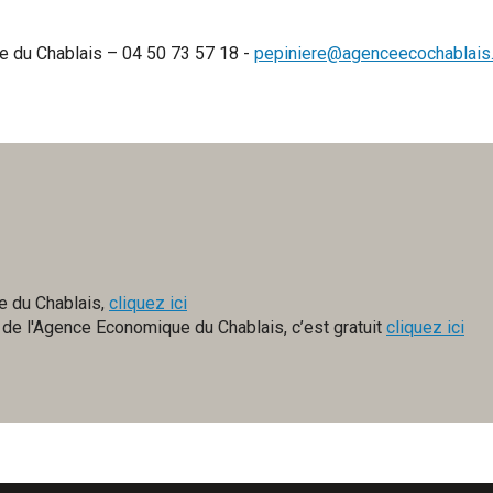
e du Chablais – 04 50 73 57 18 -
pepiniere@agenceecochablais
re du Chablais,
cliquez ici
x de l'Agence Economique du Chablais, c’est gratuit
cliquez ici