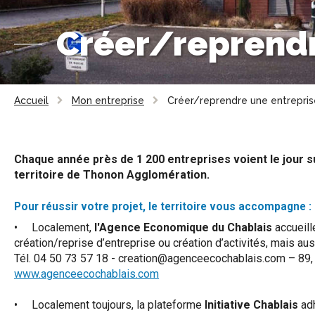
Créer/reprendr
Accueil
Mon entreprise
Créer/reprendre une entrepris
Chaque année près de 1 200 entreprises voient le jour sur
territoire de Thonon Agglomération.
Pour réussir votre projet, le territoire vous accompagne :
• Localement,
l'Agence Economique du Chablais
accueill
création/reprise d’entreprise ou création d’activités, mais au
Tél. 04 50 73 57 18 - creation@agenceecochablais.com – 89,
www.agenceecochablais.com
• Localement toujours, la plateforme
Initiative Chablais
adh