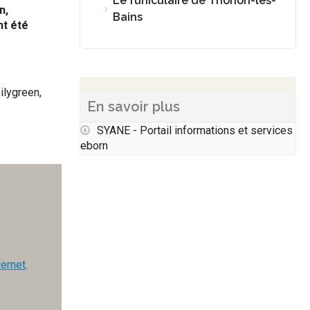
Le funiculaire de Thonon-les-
n,
Bains
nt été
ilygreen,
En savoir plus
SYANE - Portail informations et services
eborn
ternet
.