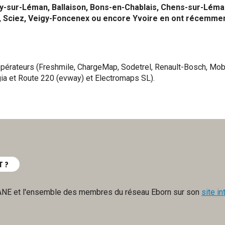
y-sur-Léman, Ballaison, Bons-en-Chablais, Chens-sur-Léma
, Sciez, Veigy-Foncenex ou encore Yvoire en ont récemme
opérateurs (Freshmile, ChargeMap, Sodetrel, Renault-Bosch, Mob
gia et Route 220 (evway) et Electromaps SL).
 ?
ANE et l'ensemble des membres du réseau Eborn sur son
site in