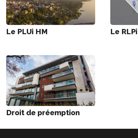
Le PLUi HM
Le RLPi
Droit de préemption