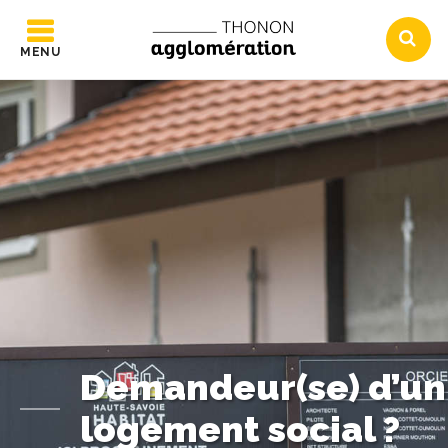
MENU
Demandeur(se) d’un
logement social ?