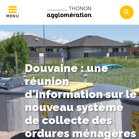
MENU
Douvaine : une
réunion
d'information sur le
nouveau système
de collecte des
ordures ménagères