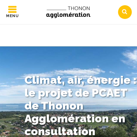
MENU
Climat, air, énergie :
le projet de PCAET
de Thonon
Agglomération en
consultation