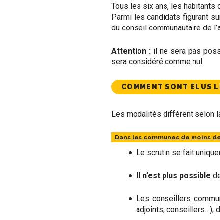
Tous les six ans, les habitants
Parmi les candidats figurant sur
du conseil communautaire de l’
Attention :
il ne sera pas possi
sera considéré comme nul.
COMMENT SONT ÉLUS L
Les modalités diffèrent selon l
Dans les communes de moins de 
Le scrutin se fait uniqu
Il
n’est plus possible
de
Les conseillers communa
adjoints, conseillers…), 