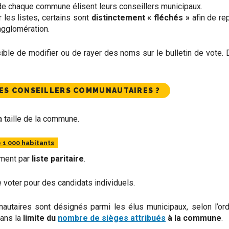
 de chaque commune élisent leurs conseillers municipaux.
 les listes, certains sont
distinctement « fléchés »
afin de re
agglomération.
ble de modifier ou de rayer des noms sur le bulletin de vote. Da
ES CONSEILLERS COMMUNAUTAIRES ?
a taille de la commune.
1 000 habitants
ement par
liste paritaire
.
 voter pour des candidats individuels.
utaires sont désignés parmi les élus municipaux, selon l’ordr
dans la
limite du
nombre de sièges attribués
à la commune
.