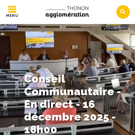
MENU
Conseil
Communautaire -
En direct - 16
décembre 2025 -
18h00