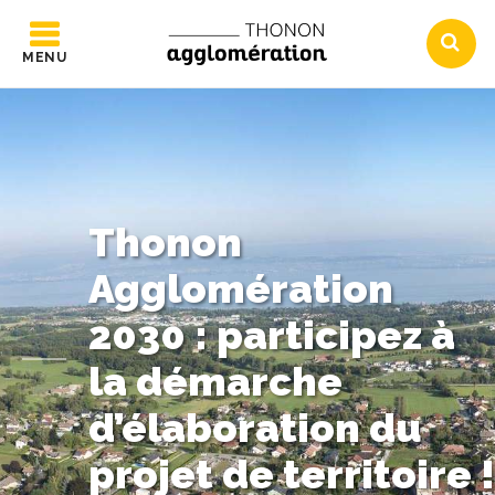
MENU
Thonon
Agglomération
2030 : participez à
la démarche
d’élaboration du
projet de territoire !