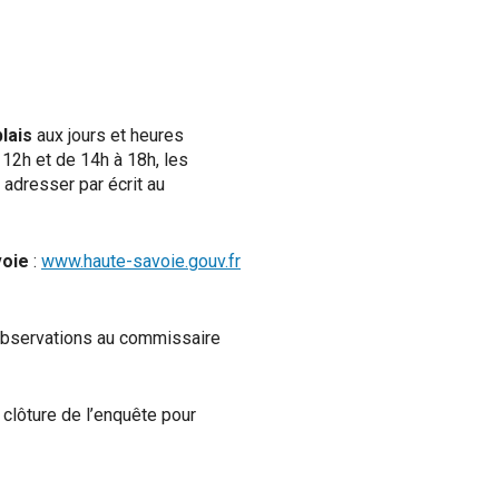
lais
aux jours et heures
 12h et de 14h à 18h, les
adresser par écrit au
voie
:
www.haute-savoie.gouv.fr
 observations au commissaire
clôture de l’enquête pour