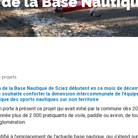
 de la Base Nautiq
 projets
n de la Base Nautique de Sciez débutent en ce mois de déce
souhaite conforter la dimension intercommunale de l’équipem
que des sports nautiques sur son territoire
orte à présent ce projet qui avait initié par la commune dès 201
nnée plus de 2 000 pratiquants de voile, paddle ou aviron, de to
lomération.
ifié à l’emplacement de l’actuelle base nautique, qui s’étend sur