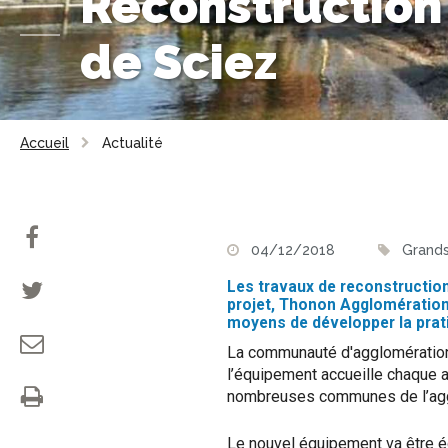
Reconstruction
de Sciez
Accueil
Actualité
04/12/2018
Grands
Les travaux de reconstructio
projet, Thonon Agglomération 
moyens de développer la prati
La communauté d'agglomération p
l’équipement accueille chaque a
nombreuses communes de l’agg
Le nouvel équipement va être éd