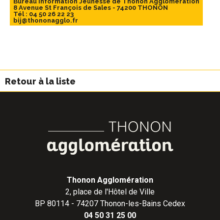
Bureau Information Jeunesse de Thonon Agglomération
8 Avenue St François de Sales - 74200 THONON
Tél : 04 50 26 22 23
bij@thononagglo.fr
Retour à la liste
Thonon Agglomération
2, place de l'Hôtel de Ville
BP 80114 - 74207 Thonon-les-Bains Cedex
04 50 31 25 00