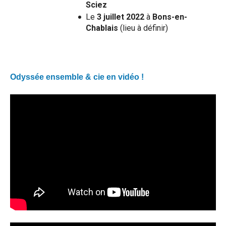
Sciez
Le
3 juillet
2022
à
Bons-en-
Chablais
(lieu à définir)
Odyssée ensemble & cie en vidéo !