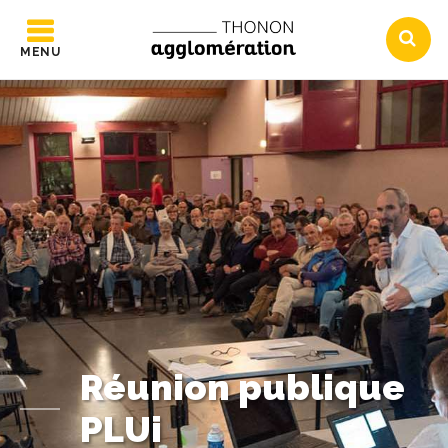
MENU
Réunion publique
PLUi