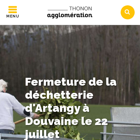
MENU
Fermeture de la
déchetterie
d'Artangy à
Douvaine le 22
juillet