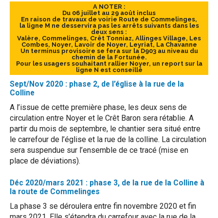
A NOTER :
Du 06 juillet au 29 août inclus
En raison de travaux de voirie Route de Commelinges,
la ligne M ne desservira pas les arrêts suivants dans les
deux sens :
Valère, Commelinges, Crêt Tonniaz, Allinges Village, Les
Combes, Noyer, Lavoir de Noyer, Leyriat, La Chavanne
Un terminus provisoire se fera sur la D903 au niveau du
chemin de la Fortunée.
Pour les usagers souhaitant rallier Noyer, un report sur la
ligne N est conseillé
Sept/Nov 2020 : phase 2, de l’église à la rue de la
Colline
A l’issue de cette première phase, les deux sens de
circulation entre Noyer et le Crêt Baron sera rétablie. A
partir du mois de septembre, le chantier sera situé entre
le carrefour de l’église et la rue de la colline. La circulation
sera suspendue sur l’ensemble de ce tracé (mise en
place de déviations).
Déc 2020/mars 2021 : phase 3, de la rue de la Colline à
la route de Commelinges
La phase 3 se déroulera entre fin novembre 2020 et fin
mars 2021. Elle s’étendra du carrefour avec la rue de la