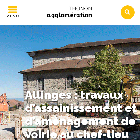
MENU
Allinges : travaux
d’assainissement et
d’aménagement de
voirie au chef-lieu