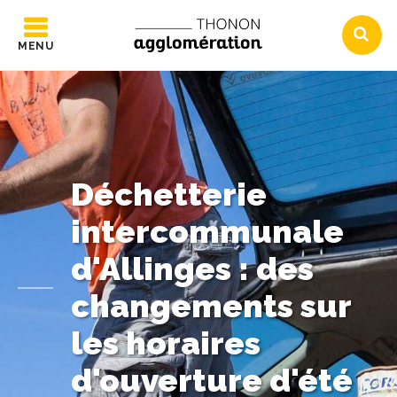
MENU
Déchetterie
intercommunale
d'Allinges : des
changements sur
les horaires
d'ouverture d'été