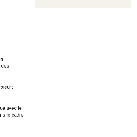
on
e des
usieurs
que avec le
ns le cadre