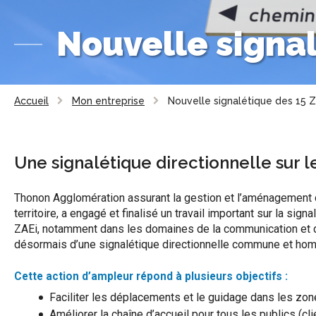
Nouvelle signal
Accueil
Mon entreprise
Nouvelle signalétique des 15 Z
Une signalétique directionnelle sur le
Thonon Agglomération assurant la gestion et l’aménagement 
territoire, a engagé et finalisé un travail important sur la si
ZAEi, notamment dans les domaines de la communication et du
désormais d’une signalétique directionnelle commune et ho
Cette action d’ampleur répond à plusieurs objectifs :
Faciliter les déplacements et le guidage dans les zone
Améliorer la chaîne d’accueil pour tous les publics (clien