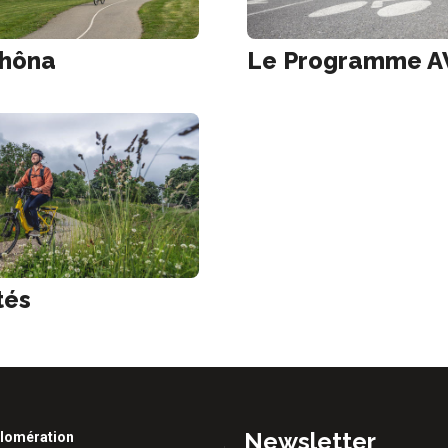
Rhôna
Le Programme A
tés
Newsletter
lomération