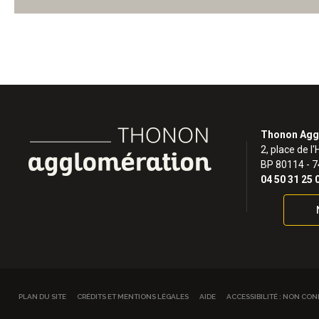
Thonon Agg
2, place de l'
BP 80114 - 
04 50 31 25 
PLAN DU SITE
CRÉDITS ET MENTIONS LÉGALES
AIDE
ACCESSIBILITÉ : NON CO