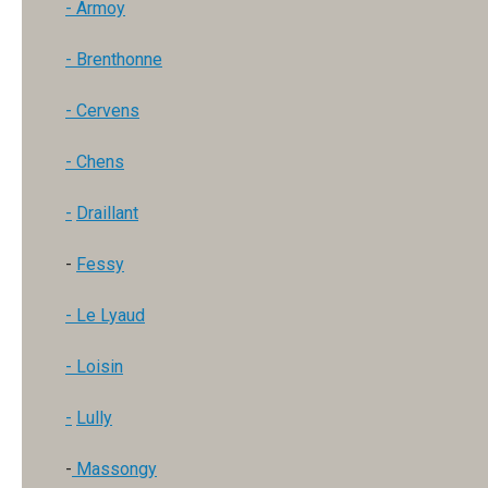
- Armoy
- Brenthonne
- Cervens
-
Chens
-
Draillant
-
Fessy
- Le Lyaud
- Loisin
-
Lully
-
Massongy