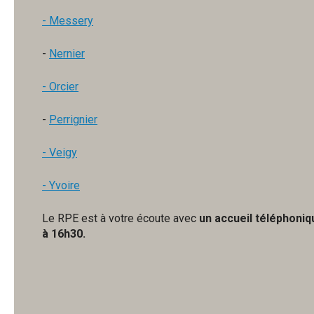
- Messery
-
Nernier
-
Orcier
-
Perrignier
- Veigy
- Yvoire
Le RPE est à votre écoute avec
un accueil téléphoniq
à 16h30.