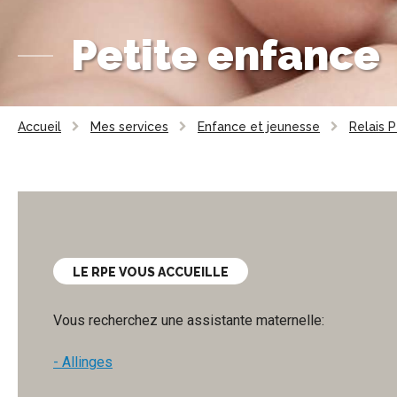
Petite enfance
Accueil
Mes services
Enfance et jeunesse
Relais 
LE RPE VOUS ACCUEILLE
Vous recherchez une assistante maternelle:
- Allinges