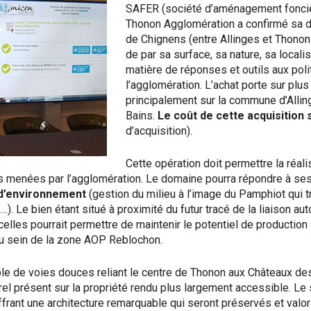
SAFER (société d’aménagement foncier 
Thonon Agglomération a confirmé sa d
de Chignens (entre Allinges et Thonon
de par sa surface, sa nature, sa locali
matière de réponses et outils aux pol
l’agglomération. L’achat porte sur plus
principalement sur la commune d’Alli
Bains.
Le coût de cette acquisition 
d’acquisition).
Cette opération doit permettre la réali
es menées par l’agglomération. Le domaine pourra répondre à se
, d’environnement
(gestion du milieu à l’image du Pamphiot qui tr
Le bien étant situé à proximité du futur tracé de la liaison aut
elles pourrait permettre de maintenir le potentiel de production 
au sein de la zone AOP Reblochon.
le de voies douces reliant le centre de Thonon aux Châteaux des
rel présent sur la propriété rendu plus largement accessible. Le si
ffrant une architecture remarquable qui seront préservés et valor