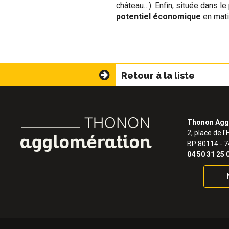
château…). Enfin, située dans l
potentiel économique
en mati
Retour à la liste
Thonon Agg
2, place de l'
BP 80114 - 
04 50 31 25 