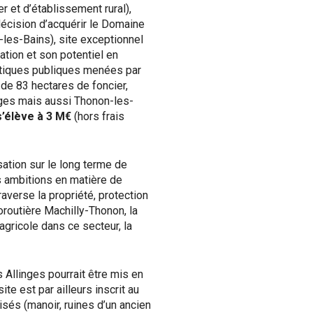
et d’établissement rural),
écision d’acquérir le Domaine
-les-Bains), site exceptionnel
sation et son potentiel en
itiques publiques menées par
 de 83 hectares de foncier,
nges mais aussi Thonon-les-
s’élève à 3 M€
(hors frais
sation sur le long terme de
s ambitions en matière de
averse la propriété, protection
oroutière Machilly-Thonon, la
agricole dans ce secteur, la
 Allinges pourrait être mis en
te est par ailleurs inscrit au
isés (manoir, ruines d’un ancien