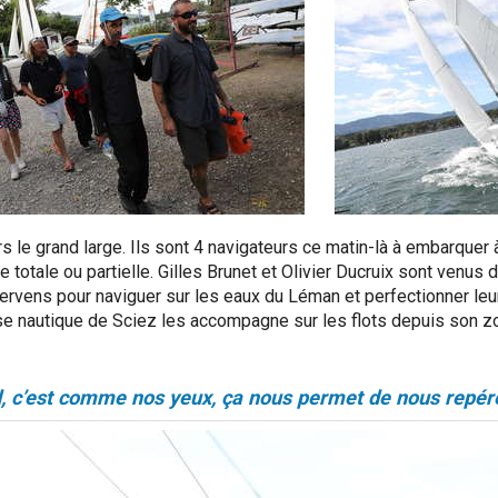
rs le grand large. Ils sont 4 navigateurs ce matin-là à embarquer à
e totale ou partielle. Gilles Brunet et Olivier Ducruix sont venus
ervens pour naviguer sur les eaux du Léman et perfectionner leur
ase nautique de Sciez les accompagne sur les flots depuis son z
, c’est comme nos yeux,
ç
a nous permet de nous repére