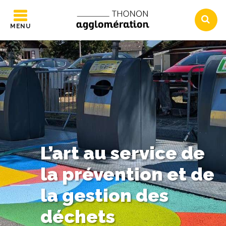
MENU
L’art au service de
la prévention et de
la gestion des
déchets