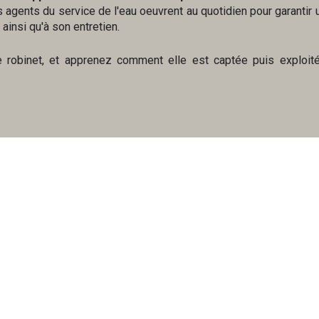
s agents du service de l'eau oeuvrent au quotidien pour garantir
 ainsi qu'à son entretien.
re robinet, et apprenez comment elle est captée puis exploit