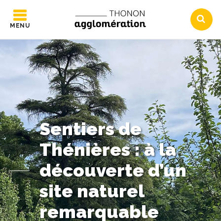
MENU
Sentiers de
Thénières : à la
découverte d’un
site naturel
remarquable