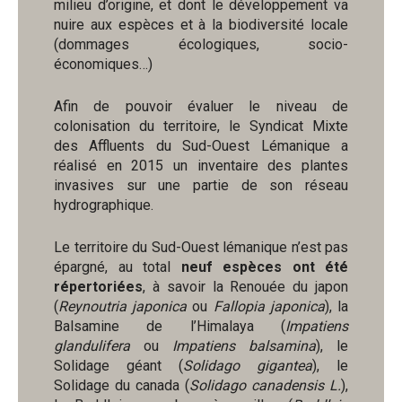
milieu d’origine, et dont le développement va
nuire aux espèces et à la biodiversité locale
(dommages écologiques, socio-
économiques…)
Afin de pouvoir évaluer le niveau de
colonisation du territoire, le Syndicat Mixte
des Affluents du Sud-Ouest Lémanique a
réalisé en 2015 un inventaire des plantes
invasives sur une partie de son réseau
hydrographique.
Le territoire du Sud-Ouest lémanique n’est pas
épargné, au total
neuf espèces ont été
répertoriées
, à savoir la Renouée du japon
(
Reynoutria japonica
ou
Fallopia japonica
), la
Balsamine de l’Himalaya (
Impatiens
glandulifera
ou
Impatiens balsamina
), le
Solidage géant (
Solidago gigantea
), le
Solidage du canada (
Solidago canadensis L.
),