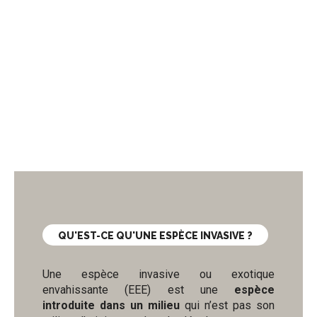
QU'EST-CE QU'UNE ESPÈCE INVASIVE ?
Une espèce invasive ou exotique
envahissante (EEE) est une
espèce
introduite dans un milieu
qui n’est pas son