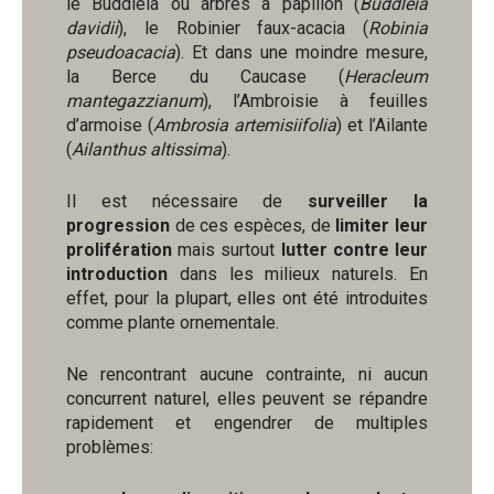
le Buddleia ou arbres à papillon (
Buddleia
davidii
), le Robinier faux-acacia (
Robinia
pseudoacacia
). Et dans une moindre mesure,
la Berce du Caucase (
Heracleum
mantegazzianum
), l’Ambroisie à feuilles
d’armoise (
Ambrosia artemisiifolia
) et l’Ailante
(
Ailanthus altissima
).
Il est nécessaire de
surveiller la
progression
de ces espèces, de
limiter leur
prolifération
mais surtout
lutter contre leur
introduction
dans les milieux naturels. En
effet, pour la plupart, elles ont été introduites
comme plante ornementale.
Ne rencontrant aucune contrainte, ni aucun
concurrent naturel, elles peuvent se répandre
rapidement et engendrer de multiples
problèmes: