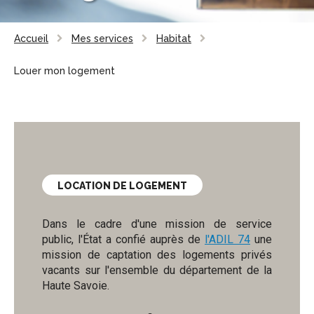
Accueil
Mes services
Habitat
Louer mon logement
LOCATION DE LOGEMENT
Dans le cadre d'une mission de service
public, l'État a confié auprès de
l'ADIL 74
une
mission de captation des logements privés
vacants sur l'ensemble du département de la
Haute Savoie.