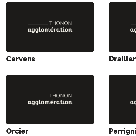
Cervens
Drailla
Orcier
Perrign