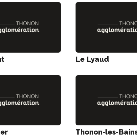
nt
Le Lyaud
ier
Thonon-les-Bain