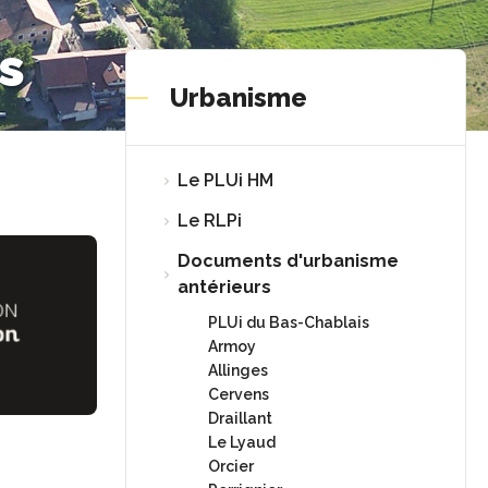
s
Urbanisme
Le PLUi HM
Le RLPi
Documents d'urbanisme
antérieurs
PLUi du Bas-Chablais
Armoy
Allinges
Cervens
Draillant
Le Lyaud
Orcier