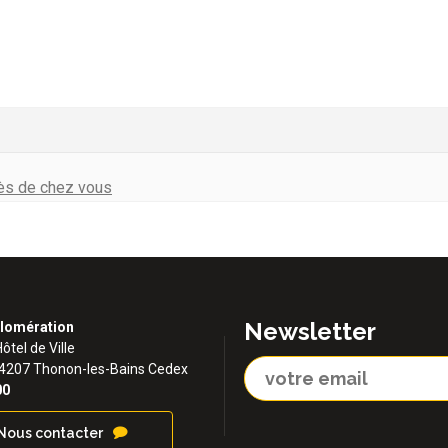
rès de chez vous
Newsletter
lomération
Hôtel de Ville
74207 Thonon-les-Bains Cedex
00
Nous contacter