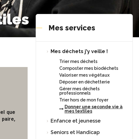
iles
Mes services
Mes déchets j'y veille !
Trier mes déchets
Composter mes biodéchets
Valoriser mes végétaux
Déposer en déchetterie
Gérer mes déchets
professionnels
Trier hors de mon foyer
Donner une seconde vie à
mes textiles
uel que
 paire,
Enfance et jeunesse
Seniors et Handicap