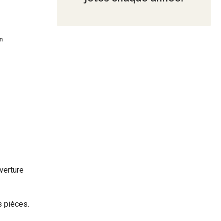
n
uverture
s pièces.