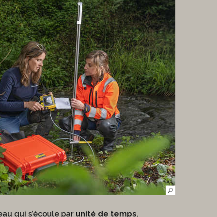
’eau qui s’écoule par
unité de temps
.